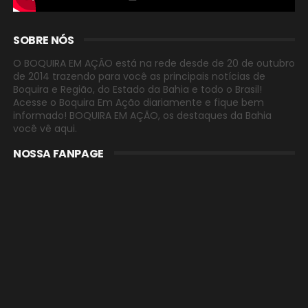
SOBRE NÓS
O BOQUIRA EM AÇÃO está na rede desde de 20 de outubro
de 2014 trazendo para você as principais notícias de
Boquira e Região, do Estado da Bahia e todo o Brasil!
Acesse o Boquira Em Ação diariamente e fique bem
informado! BOQUIRA EM AÇÃO, os destaques da Bahia
você vê aqui.
NOSSA FANPAGE