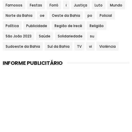
Famosos
Festas
Forró
i
Justiça
Luto
Mundo
Norte da Bahia
oe
Oeste da Bahia
po
Policial
Política
Publicidade
Região de Irecê
Religião
São João 2023
Saúde
Solidariedade
su
Sudoeste da Bahia
Sul da Bahia
TV
vi
Violência
INFORME PUBLICITÁRIO