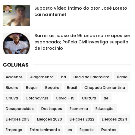
Suposto vídeo íntimo do ator José Loreto
cai na internet
Barreiras: idoso de 96 anos morre após ser
espancado; Polícia Civil investiga suspeita
de latrocínio
COLUNAS
Acidente
Alagamento
ba
Bacia do Paramirim
Bahia
Bizarro
Boquir
Boquira
Brasil
Chapada Diamantina
Chuva
Coronavirus
Covid – 19
Cultura
de
Desaparecidos
Destaques
Economia
Educação
Eleições 2018
Eleições 2020
Eleições 2022
Eleições 2024
Emprego
Entretenimento
es
Esporte
Eventos