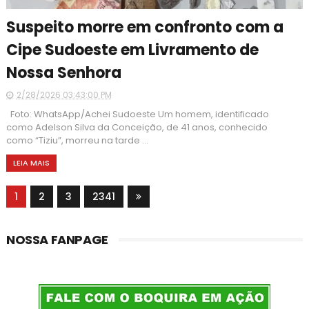
Suspeito morre em confronto com a
Cipe Sudoeste em Livramento de
Nossa Senhora
2/28/2026 03:43:00 PM
Foto: WhatsApp/Achei Sudoeste Um homem, identificado
como Adelson Silva da Conceição, de 41 anos, conhecido
como “Tiziu”, morreu na tarde ...
LEIA MAIS
1
2
3
2341
NOSSA FANPAGE