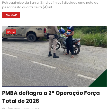
Petroquímico da Bahia (Sindiquímica) divulgou uma nota de
pesar nesta quarta-feira (4) inf...
LEIA MAIS
BAHIA
PMBA deflagra a 2ª Operação Força
Total de 2026
3/01/2026 04:26:00 PM