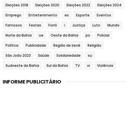
Eleições 2018
Eleições 2020
Eleições 2022
Eleições 2024
Emprego
Entretenimento
es
Esporte
Eventos
Famosos
Festas
Forró
i
Justiça
Luto
Mundo
Norte da Bahia
oe
Oeste da Bahia
po
Policial
Política
Publicidade
Região de Irecê
Religião
São João 2023
Saúde
Solidariedade
su
Sudoeste da Bahia
Sul da Bahia
TV
vi
Violência
INFORME PUBLICITÁRIO