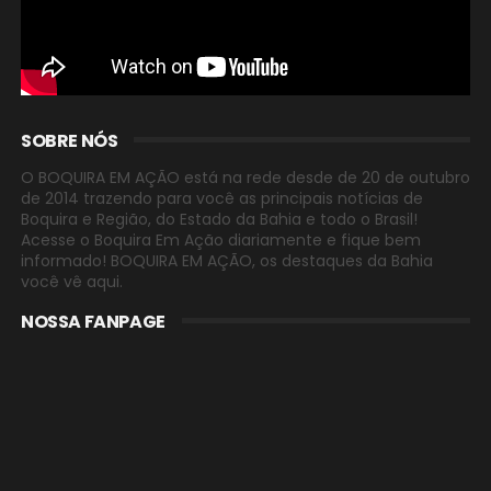
SOBRE NÓS
O BOQUIRA EM AÇÃO está na rede desde de 20 de outubro
de 2014 trazendo para você as principais notícias de
Boquira e Região, do Estado da Bahia e todo o Brasil!
Acesse o Boquira Em Ação diariamente e fique bem
informado! BOQUIRA EM AÇÃO, os destaques da Bahia
você vê aqui.
NOSSA FANPAGE