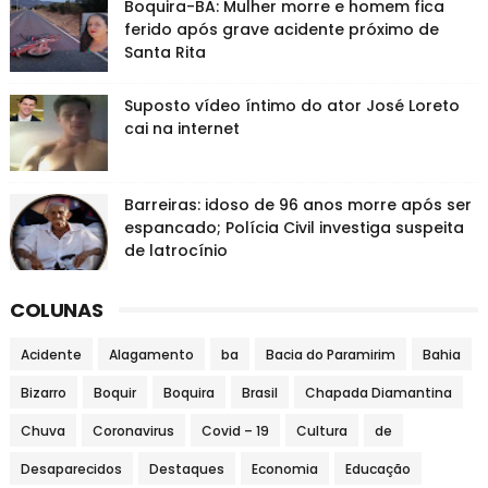
Boquira-BA: Mulher morre e homem fica
ferido após grave acidente próximo de
Santa Rita
Suposto vídeo íntimo do ator José Loreto
cai na internet
Barreiras: idoso de 96 anos morre após ser
espancado; Polícia Civil investiga suspeita
de latrocínio
COLUNAS
Acidente
Alagamento
ba
Bacia do Paramirim
Bahia
Bizarro
Boquir
Boquira
Brasil
Chapada Diamantina
Chuva
Coronavirus
Covid – 19
Cultura
de
Desaparecidos
Destaques
Economia
Educação