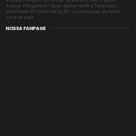
Boquira e Região, do Estado da Bahia e todo o Brasil!
Acesse o Boquira Em Ação diariamente e fique bem
informado! BOQUIRA EM AÇÃO, os destaques da Bahia
você vê aqui.
NOSSA FANPAGE