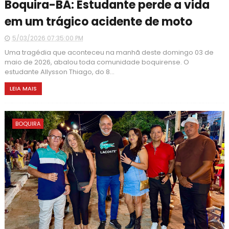
Boquira-BA: Estudante perde a vida
em um trágico acidente de moto
5/03/2026 07:35:00 PM
Uma tragédia que aconteceu na manhã deste domingo 03 de
maio de 2026, abalou toda comunidade boquirense. O
estudante Allysson Thiago, do 8...
LEIA MAIS
BOQUIRA