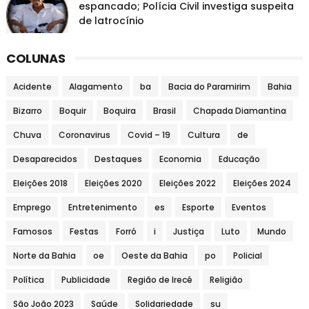
espancado; Polícia Civil investiga suspeita
de latrocínio
COLUNAS
Acidente
Alagamento
ba
Bacia do Paramirim
Bahia
Bizarro
Boquir
Boquira
Brasil
Chapada Diamantina
Chuva
Coronavirus
Covid – 19
Cultura
de
Desaparecidos
Destaques
Economia
Educação
Eleições 2018
Eleições 2020
Eleições 2022
Eleições 2024
Emprego
Entretenimento
es
Esporte
Eventos
Famosos
Festas
Forró
i
Justiça
Luto
Mundo
Norte da Bahia
oe
Oeste da Bahia
po
Policial
Política
Publicidade
Região de Irecê
Religião
São João 2023
Saúde
Solidariedade
su