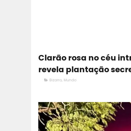
Clarão rosa no céu int
revela plantação sec
Bizarro
,
Mundo