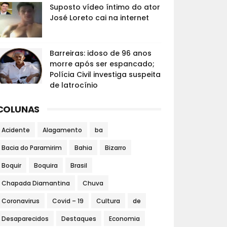
Suposto vídeo íntimo do ator
José Loreto cai na internet
Barreiras: idoso de 96 anos
morre após ser espancado;
Polícia Civil investiga suspeita
de latrocínio
COLUNAS
Acidente
Alagamento
ba
Bacia do Paramirim
Bahia
Bizarro
Boquir
Boquira
Brasil
Chapada Diamantina
Chuva
Coronavirus
Covid – 19
Cultura
de
Desaparecidos
Destaques
Economia