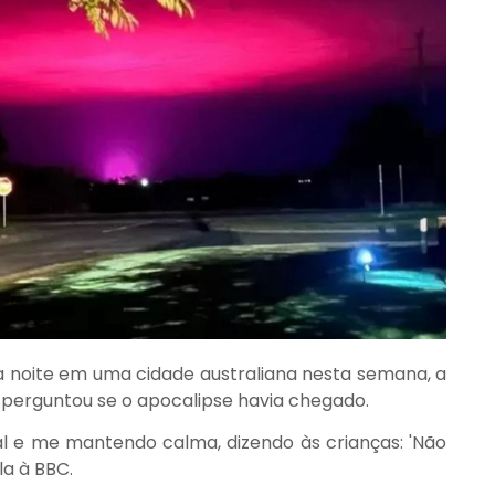
a noite em uma cidade australiana nesta semana, a
erguntou se o apocalipse havia chegado.
l e me mantendo calma, dizendo às crianças: 'Não
la à BBC.