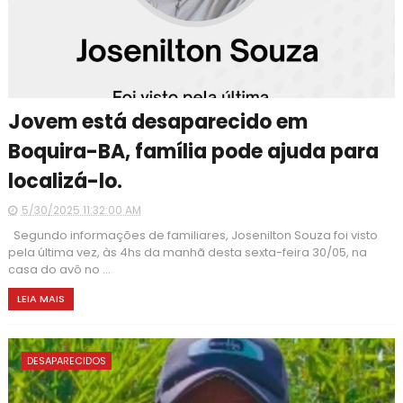
Jovem está desaparecido em
Boquira-BA, família pode ajuda para
localizá-lo.
5/30/2025 11:32:00 AM
Segundo informações de familiares, Josenilton Souza foi visto
pela última vez, às 4hs da manhã desta sexta-feira 30/05, na
casa do avô no ...
LEIA MAIS
DESAPARECIDOS