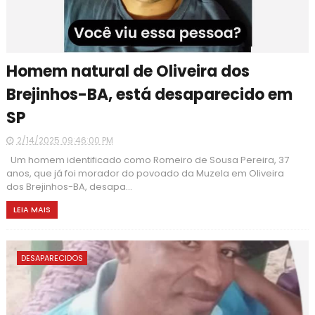
Homem natural de Oliveira dos
Brejinhos-BA, está desaparecido em
SP
2/14/2025 09:46:00 PM
Um homem identificado como Romeiro de Sousa Pereira, 37
anos, que já foi morador do povoado da Muzela em Oliveira
dos Brejinhos-BA, desapa...
LEIA MAIS
DESAPARECIDOS