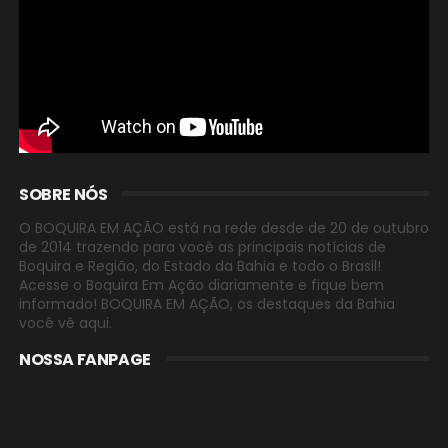
SOBRE NÓS
O BOQUIRA EM AÇÃO está na rede desde de 20 de outubro
de 2014 trazendo para você as principais notícias de
Boquira e Região, do Estado da Bahia e todo o Brasil!
Acesse o Boquira Em Ação diariamente e fique bem
informado! BOQUIRA EM AÇÃO, os destaques da Bahia
você vê aqui.
NOSSA FANPAGE