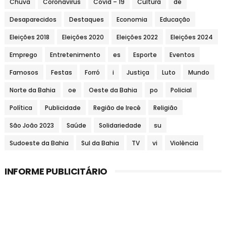
Chuva
Coronavirus
Covid – 19
Cultura
de
Desaparecidos
Destaques
Economia
Educação
Eleições 2018
Eleições 2020
Eleições 2022
Eleições 2024
Emprego
Entretenimento
es
Esporte
Eventos
Famosos
Festas
Forró
i
Justiça
Luto
Mundo
Norte da Bahia
oe
Oeste da Bahia
po
Policial
Política
Publicidade
Região de Irecê
Religião
São João 2023
Saúde
Solidariedade
su
Sudoeste da Bahia
Sul da Bahia
TV
vi
Violência
INFORME PUBLICITÁRIO