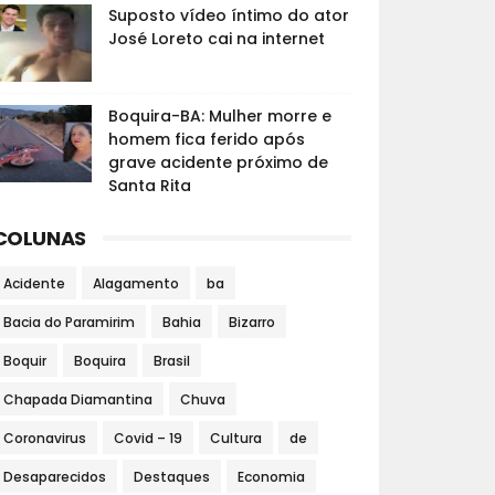
Suposto vídeo íntimo do ator
José Loreto cai na internet
Boquira-BA: Mulher morre e
homem fica ferido após
grave acidente próximo de
Santa Rita
COLUNAS
Acidente
Alagamento
ba
Bacia do Paramirim
Bahia
Bizarro
Boquir
Boquira
Brasil
Chapada Diamantina
Chuva
Coronavirus
Covid – 19
Cultura
de
Desaparecidos
Destaques
Economia