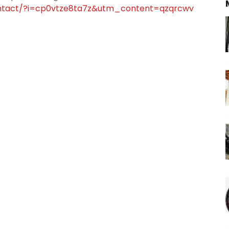
ontact/?i=cp0vtze8ta7z&utm_content=qzqrcwv