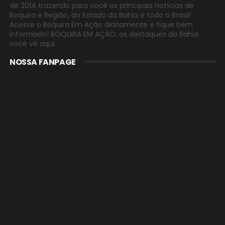
de 2014 trazendo para você as principais notícias de
Boquira e Região, do Estado da Bahia e todo o Brasil!
Acesse o Boquira Em Ação diariamente e fique bem
informado! BOQUIRA EM AÇÃO, os destaques da Bahia
você vê aqui.
NOSSA FANPAGE