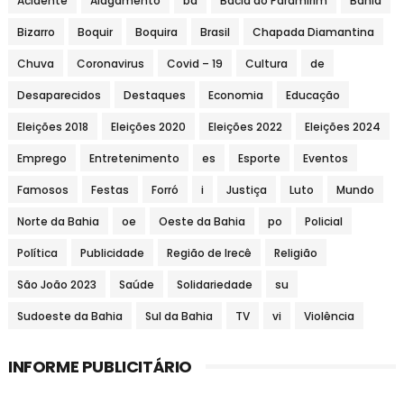
Acidente
Alagamento
ba
Bacia do Paramirim
Bahia
Bizarro
Boquir
Boquira
Brasil
Chapada Diamantina
Chuva
Coronavirus
Covid – 19
Cultura
de
Desaparecidos
Destaques
Economia
Educação
Eleições 2018
Eleições 2020
Eleições 2022
Eleições 2024
Emprego
Entretenimento
es
Esporte
Eventos
Famosos
Festas
Forró
i
Justiça
Luto
Mundo
Norte da Bahia
oe
Oeste da Bahia
po
Policial
Política
Publicidade
Região de Irecê
Religião
São João 2023
Saúde
Solidariedade
su
Sudoeste da Bahia
Sul da Bahia
TV
vi
Violência
INFORME PUBLICITÁRIO