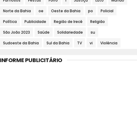
Famosos
Festas
Forró
i
Justiça
Luto
Mundo
Norte da Bahia
oe
Oeste da Bahia
po
Policial
Política
Publicidade
Região de Irecê
Religião
São João 2023
Saúde
Solidariedade
su
Sudoeste da Bahia
Sul da Bahia
TV
vi
Violência
INFORME PUBLICITÁRIO