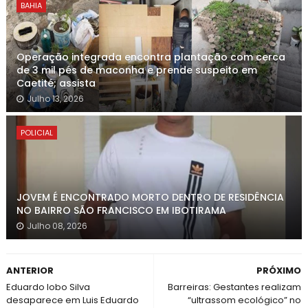
BAHIA
Operação integrada encontra plantação com cerca
de 3 mil pés de maconha e prende suspeito em
Caetité; assista
Julho 13, 2026
POLICIAL
JOVEM É ENCONTRADO MORTO DENTRO DE RESIDÊNCIA
NO BAIRRO SÃO FRANCISCO EM IBOTIRAMA
Julho 08, 2026
ANTERIOR
PRÓXIMO
Eduardo lobo Silva
Barreiras: Gestantes realizam
desaparece em Luis Eduardo
“ultrassom ecológico” no