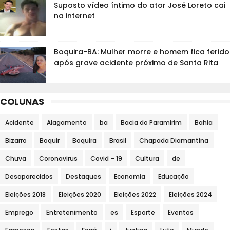
Suposto vídeo íntimo do ator José Loreto cai
na internet
Boquira-BA: Mulher morre e homem fica ferido
após grave acidente próximo de Santa Rita
COLUNAS
Acidente
Alagamento
ba
Bacia do Paramirim
Bahia
Bizarro
Boquir
Boquira
Brasil
Chapada Diamantina
Chuva
Coronavirus
Covid – 19
Cultura
de
Desaparecidos
Destaques
Economia
Educação
Eleições 2018
Eleições 2020
Eleições 2022
Eleições 2024
Emprego
Entretenimento
es
Esporte
Eventos