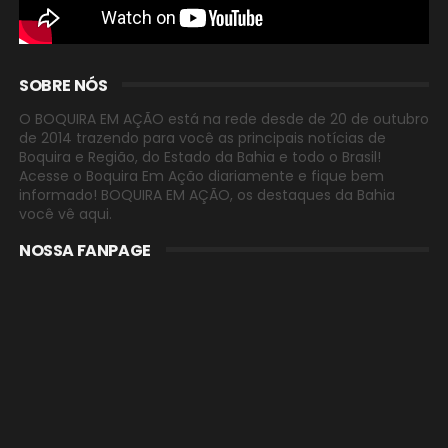
SOBRE NÓS
O BOQUIRA EM AÇÃO está na rede desde de 20 de outubro
de 2014 trazendo para você as principais notícias de
Boquira e Região, do Estado da Bahia e todo o Brasil!
Acesse o Boquira Em Ação diariamente e fique bem
informado! BOQUIRA EM AÇÃO, os destaques da Bahia
você vê aqui.
NOSSA FANPAGE