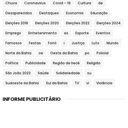
Chuva
Coronavirus
Covid – 19
Cultura
de
Desaparecidos
Destaques
Economia
Educação
Eleições 2018
Eleições 2020
Eleições 2022
Eleições 2024
Emprego
Entretenimento
es
Esporte
Eventos
Famosos
Festas
Forró
i
Justiça
Luto
Mundo
Norte da Bahia
oe
Oeste da Bahia
po
Policial
Política
Publicidade
Região de Irecê
Religião
São João 2023
Saúde
Solidariedade
su
Sudoeste da Bahia
Sul da Bahia
TV
vi
Violência
INFORME PUBLICITÁRIO