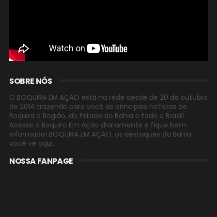
SOBRE NÓS
O BOQUIRA EM AÇÃO está na rede desde de 20 de outubro
de 2014 trazendo para você as principais notícias de
Boquira e Região, do Estado da Bahia e todo o Brasil!
Acesse o Boquira Em Ação diariamente e fique bem
informado! BOQUIRA EM AÇÃO, os destaques da Bahia
você vê aqui.
NOSSA FANPAGE