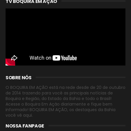
TV BOQUIRA EM AÇÃO
SOBRE NÓS
O BOQUIRA EM AÇÃO está na rede desde de 20 de outubro
de 2014 trazendo para você as principais notícias de
Boquira e Região, do Estado da Bahia e todo o Brasil!
Acesse o Boquira Em Ação diariamente e fique bem
informado! BOQUIRA EM AÇÃO, os destaques da Bahia
você vê aqui.
NOSSA FANPAGE