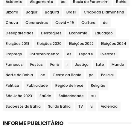
Acidente
Alagamento
ba
Bacia do Paramirim
Bahia
Bizarro
Boquir
Boquira
Brasil
Chapada Diamantina
Chuva
Coronavirus
Covid – 19
Cultura
de
Desaparecidos
Destaques
Economia
Educação
Eleições 2018
Eleições 2020
Eleições 2022
Eleições 2024
Emprego
Entretenimento
es
Esporte
Eventos
Famosos
Festas
Forró
i
Justiça
Luto
Mundo
Norte da Bahia
oe
Oeste da Bahia
po
Policial
Política
Publicidade
Região de Irecê
Religião
São João 2023
Saúde
Solidariedade
su
Sudoeste da Bahia
Sul da Bahia
TV
vi
Violência
INFORME PUBLICITÁRIO