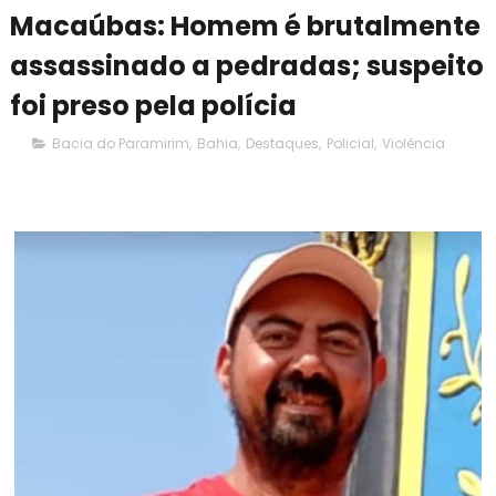
Macaúbas: Homem é brutalmente
assassinado a pedradas; suspeito
foi preso pela polícia
Bacia do Paramirim
,
Bahia
,
Destaques
,
Policial
,
Violência