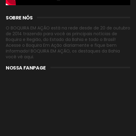
SOBRE NÓS
O BOQUIRA EM AÇÃO está na rede desde de 20 de outubro
de 2014 trazendo para você as principais notícias de
Boquira e Região, do Estado da Bahia e todo o Brasil!
Acesse o Boquira Em Ação diariamente e fique bem
informado! BOQUIRA EM AÇÃO, os destaques da Bahia
você vê aqui.
NOSSA FANPAGE