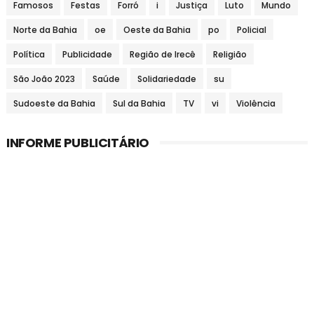
Famosos
Festas
Forró
i
Justiça
Luto
Mundo
Norte da Bahia
oe
Oeste da Bahia
po
Policial
Política
Publicidade
Região de Irecê
Religião
São João 2023
Saúde
Solidariedade
su
Sudoeste da Bahia
Sul da Bahia
TV
vi
Violência
INFORME PUBLICITÁRIO