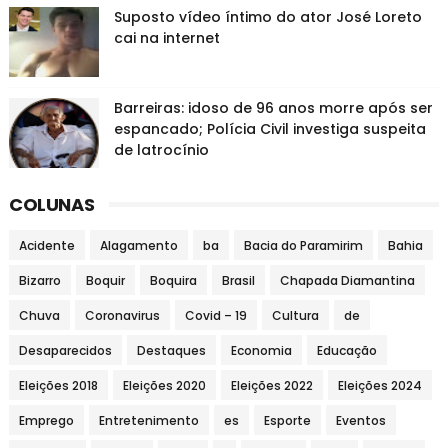
Suposto vídeo íntimo do ator José Loreto
cai na internet
Barreiras: idoso de 96 anos morre após ser
espancado; Polícia Civil investiga suspeita
de latrocínio
COLUNAS
Acidente
Alagamento
ba
Bacia do Paramirim
Bahia
Bizarro
Boquir
Boquira
Brasil
Chapada Diamantina
Chuva
Coronavirus
Covid – 19
Cultura
de
Desaparecidos
Destaques
Economia
Educação
Eleições 2018
Eleições 2020
Eleições 2022
Eleições 2024
Emprego
Entretenimento
es
Esporte
Eventos