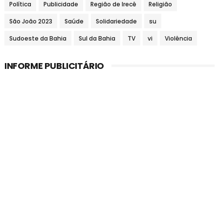
Política
Publicidade
Região de Irecê
Religião
São João 2023
Saúde
Solidariedade
su
Sudoeste da Bahia
Sul da Bahia
TV
vi
Violência
INFORME PUBLICITÁRIO