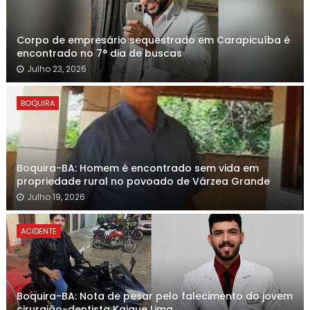
Corpo de empresário sequestrado em Carapicuíba é
encontrado no 7° dia de buscas
Julho 23, 2026
BOQUIRA
Boquira-BA: Homem é encontrado sem vida em
propriedade rural no povoado de Várzea Grande
Julho 19, 2026
ACIDENTE
Boquira-BA: Nota de pesar pelo falecimento do jovem
cirurgião-dentista Kaique Lima