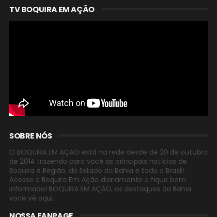
TV BOQUIRA EM AÇÃO
SOBRE NÓS
O BOQUIRA EM AÇÃO está na rede desde de 20 de outubro
de 2014 trazendo para você as principais notícias de
Boquira e Região, do Estado da Bahia e todo o Brasil!
Acesse o Boquira Em Ação diariamente e fique bem
informado! BOQUIRA EM AÇÃO, os destaques da Bahia
você vê aqui.
NOSSA FANPAGE