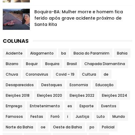
Boquira-BA: Mulher morre e homem fica
ferido após grave acidente próximo de
Santa Rita
COLUNAS
Acidente
Alagamento
ba
Bacia do Paramirim
Bahia
Bizarro
Boquir
Boquira
Brasil
Chapada Diamantina
Chuva
Coronavirus
Covid – 19
Cultura
de
Desaparecidos
Destaques
Economia
Educação
Eleições 2018
Eleições 2020
Eleições 2022
Eleições 2024
Emprego
Entretenimento
es
Esporte
Eventos
Famosos
Festas
Forró
i
Justiça
Luto
Mundo
Norte da Bahia
oe
Oeste da Bahia
po
Policial