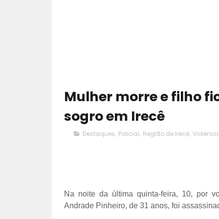
Mulher morre e filho f
sogro em Irecê
Destaques
,
Policial
,
Região de Irecê
,
Violênci
Na noite da última quinta-feira, 10, por
Andrade Pinheiro, de 31 anos, foi assassina