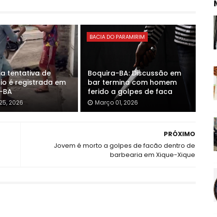
BACIA DO PARAMIRIM
a tentativa de
Boquira-BA: Discussão em
io é registrada em
bar termina com homem
-BA
ferido a golpes de faca
25, 2026
Março 01, 2026
PRÓXIMO
Jovem é morto a golpes de facão dentro de
barbearia em Xique-Xique