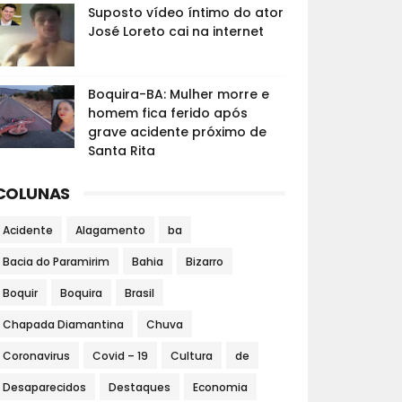
Suposto vídeo íntimo do ator
José Loreto cai na internet
Boquira-BA: Mulher morre e
homem fica ferido após
grave acidente próximo de
Santa Rita
COLUNAS
Acidente
Alagamento
ba
Bacia do Paramirim
Bahia
Bizarro
Boquir
Boquira
Brasil
Chapada Diamantina
Chuva
Coronavirus
Covid – 19
Cultura
de
Desaparecidos
Destaques
Economia