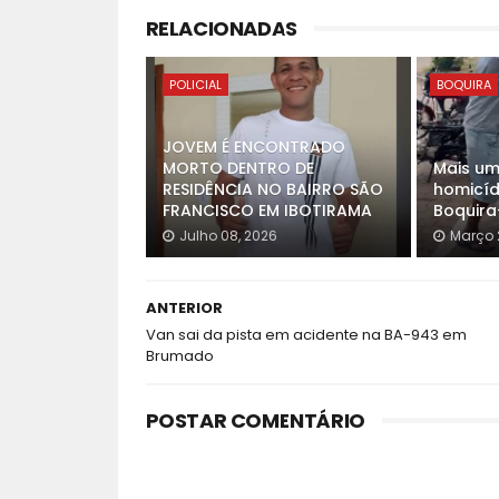
RELACIONADAS
POLICIAL
BOQUIRA
JOVEM É ENCONTRADO
MORTO DENTRO DE
Mais um
RESIDÊNCIA NO BAIRRO SÃO
homicíd
FRANCISCO EM IBOTIRAMA
Boquira
Julho 08, 2026
Março 
ANTERIOR
Van sai da pista em acidente na BA-943 em
Brumado
POSTAR COMENTÁRIO