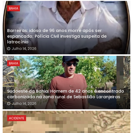
BAHIA
Barreiras: idoso de 96 anos morre após ser
espancado; Polícia Civil investiga suspeita de
latrocínio
Julho 14, 2026
BAHIA
Sudoeste da Bahia: Homem de 42 anos é encontrado
carbonizado na zona rural de Sebastião Laranjeiras
Julho 14, 2026
ACIDENTE