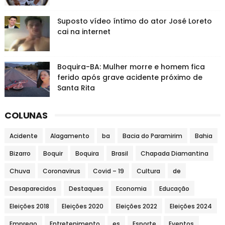
Suposto vídeo íntimo do ator José Loreto
cai na internet
Boquira-BA: Mulher morre e homem fica
ferido após grave acidente próximo de
Santa Rita
COLUNAS
Acidente
Alagamento
ba
Bacia do Paramirim
Bahia
Bizarro
Boquir
Boquira
Brasil
Chapada Diamantina
Chuva
Coronavirus
Covid – 19
Cultura
de
Desaparecidos
Destaques
Economia
Educação
Eleições 2018
Eleições 2020
Eleições 2022
Eleições 2024
Emprego
Entretenimento
es
Esporte
Eventos