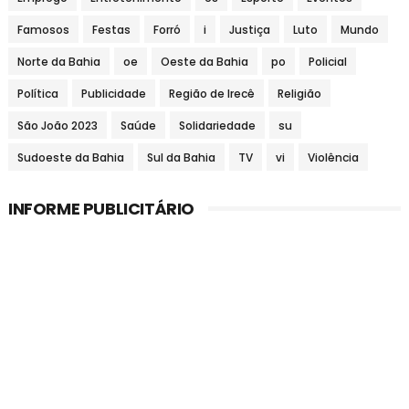
Famosos
Festas
Forró
i
Justiça
Luto
Mundo
Norte da Bahia
oe
Oeste da Bahia
po
Policial
Política
Publicidade
Região de Irecê
Religião
São João 2023
Saúde
Solidariedade
su
Sudoeste da Bahia
Sul da Bahia
TV
vi
Violência
INFORME PUBLICITÁRIO