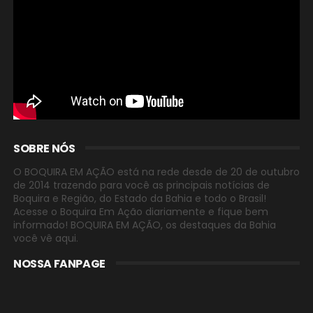
SOBRE NÓS
O BOQUIRA EM AÇÃO está na rede desde de 20 de outubro
de 2014 trazendo para você as principais notícias de
Boquira e Região, do Estado da Bahia e todo o Brasil!
Acesse o Boquira Em Ação diariamente e fique bem
informado! BOQUIRA EM AÇÃO, os destaques da Bahia
você vê aqui.
NOSSA FANPAGE