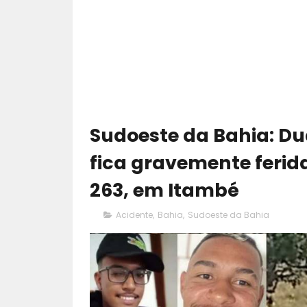
Sudoeste da Bahia: D
fica gravemente ferid
263, em Itambé
Acidente
,
Bahia
,
Sudoeste da Bahia