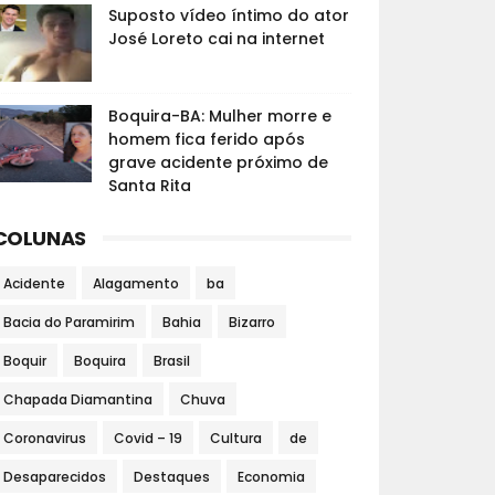
Suposto vídeo íntimo do ator
José Loreto cai na internet
Boquira-BA: Mulher morre e
homem fica ferido após
grave acidente próximo de
Santa Rita
COLUNAS
Acidente
Alagamento
ba
Bacia do Paramirim
Bahia
Bizarro
Boquir
Boquira
Brasil
Chapada Diamantina
Chuva
Coronavirus
Covid – 19
Cultura
de
Desaparecidos
Destaques
Economia