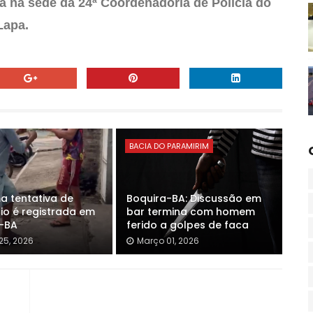
ada na sede da 24ª Coordenadoria de Polícia do
Lapa.
BACIA DO PARAMIRIM
a tentativa de
Boquira-BA: Discussão em
io é registrada em
bar termina com homem
-BA
ferido a golpes de faca
25, 2026
Março 01, 2026