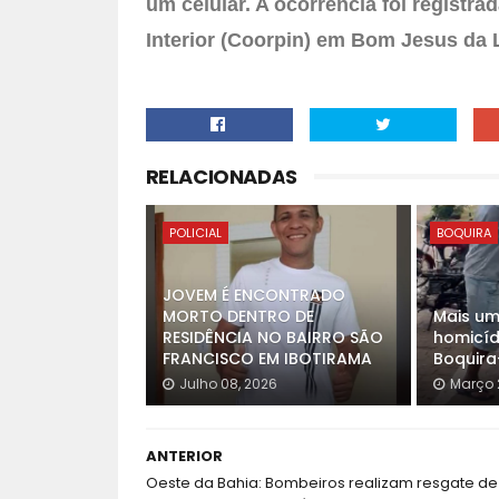
um celular. A ocorrência foi registr
Interior (Coorpin) em Bom Jesus da 
RELACIONADAS
POLICIAL
BOQUIRA
JOVEM É ENCONTRADO
MORTO DENTRO DE
Mais um
RESIDÊNCIA NO BAIRRO SÃO
homicíd
FRANCISCO EM IBOTIRAMA
Boquira
Julho 08, 2026
Março 
ANTERIOR
Oeste da Bahia: Bombeiros realizam resgate de