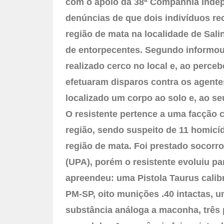
com o apoio da 38ª Companhia Inde
denúncias de que dois indivíduos 
região de mata na localidade de Sal
de entorpecentes. Segundo informou 
realizado cerco no local e, ao perce
efetuaram disparos contra os agentes
localizado um corpo ao solo e, ao s
O resistente pertence a uma facção
região, sendo suspeito de 11 homicí
região de mata. Foi prestado socorr
(UPA), porém o resistente evoluiu pa
apreendeu: uma Pistola Taurus calibr
PM-SP, oito munições .40 intactas, u
substância análoga a maconha, três 