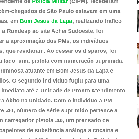
pendente de
Polícia Militar
(CIPM), receberam
recém-chegados de São Paulo estavam em uma
inas, em
Bom Jesus da Lapa
, realizando tráfico
a Rondesp ao site Achei Sudoeste, foi
ber a aproximação dos PMs, os indivíduos
, que revidaram. Ao cessar os disparos, foi
eu lado, uma pistola com numeração suprimida.
 criminosa atuante em Bom Jesus da Lapa e
dios. O segundo indivíduo fugiu para uma
o imediato até a Unidade de Pronto Atendimento
ra óbito na unidade. Com o indivíduo a PM
e .40, número de série suprimido pertence a
m carregador pistola .40, um prensado de
papelotes de substância análoga a cocaína e