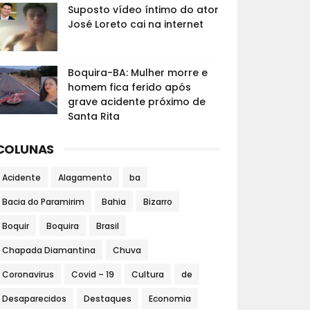
Suposto vídeo íntimo do ator
José Loreto cai na internet
Boquira-BA: Mulher morre e
homem fica ferido após
grave acidente próximo de
Santa Rita
COLUNAS
Acidente
Alagamento
ba
Bacia do Paramirim
Bahia
Bizarro
Boquir
Boquira
Brasil
Chapada Diamantina
Chuva
Coronavirus
Covid – 19
Cultura
de
Desaparecidos
Destaques
Economia