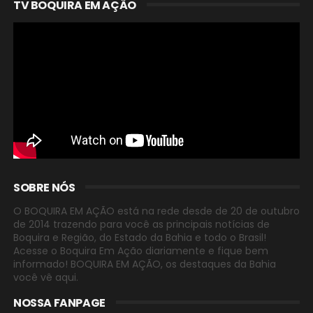
TV BOQUIRA EM AÇÃO
SOBRE NÓS
O BOQUIRA EM AÇÃO está na rede desde de 20 de outubro
de 2014 trazendo para você as principais notícias de
Boquira e Região, do Estado da Bahia e todo o Brasil!
Acesse o Boquira Em Ação diariamente e fique bem
informado! BOQUIRA EM AÇÃO, os destaques da Bahia
você vê aqui.
NOSSA FANPAGE