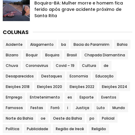
Boquira-BA: Mulher morre e homem fica
ferido após grave acidente próximo de
Santa Rita
COLUNAS
Acidente
Alagamento
ba
Bacia do Paramirim
Bahia
Bizarro
Boquir
Boquira
Brasil
Chapada Diamantina
Chuva
Coronavirus
Covid – 19
Cultura
de
Desaparecidos
Destaques
Economia
Educação
Eleições 2018
Eleições 2020
Eleições 2022
Eleições 2024
Emprego
Entretenimento
es
Esporte
Eventos
Famosos
Festas
Forró
i
Justiça
Luto
Mundo
Norte da Bahia
oe
Oeste da Bahia
po
Policial
Política
Publicidade
Região de Irecê
Religião