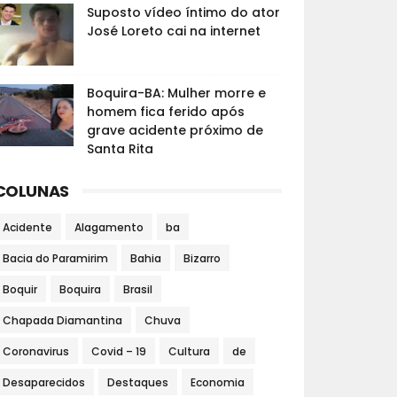
Suposto vídeo íntimo do ator
José Loreto cai na internet
Boquira-BA: Mulher morre e
homem fica ferido após
grave acidente próximo de
Santa Rita
COLUNAS
Acidente
Alagamento
ba
Bacia do Paramirim
Bahia
Bizarro
Boquir
Boquira
Brasil
Chapada Diamantina
Chuva
Coronavirus
Covid – 19
Cultura
de
Desaparecidos
Destaques
Economia