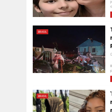
j
q
BRASIL
F
B
p
BRASIL