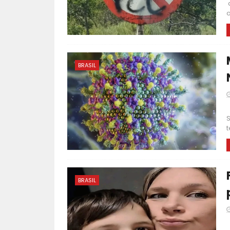
d
o
BRASIL
F
S
t
BRASIL
F