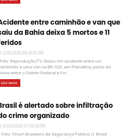
Acidente entre caminhão e van que
saiu da Bahia deixa 5 mortos e 11
feridos
2/18/2026 05:14:00 PM
oto: Reprodução/TV Globo Um acidente entre um
aminhão e uma van na BR-020, em Planaltina, perto da
ivisa entre o Distrito Federal e For...
LEIA MAIS
Brasil é alertado sobre infiltração
do crime organizado
2/04/2026 07:39:00 PM
oto: Fórum Brasileiro de Segurança Pública O Brasil