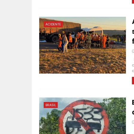
ACIDENTE
F
c
d
BRASIL
F