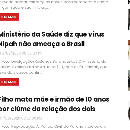
everia adotar estratégias novas para combater o crime
rganizado e sua infiltraç...
LEIA MAIS
Ministério da Saúde diz que vírus
Nipah não ameaça o Brasil
2/02/2026 08:52:00 PM
oto: Divulgação/Ruslanas Baranauskas O Ministério da
aúde explicou na sexta-feira (30) que o vírus Nipah, que
eve dois casos confir...
LEIA MAIS
Filho mata mãe e irmão de 10 anos
por ciúme da relação dos dois
1/08/2026 08:23:00 PM
oto: Reprodução A Polícia Civil do Paraná indiciou um