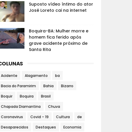
Suposto vídeo íntimo do ator
José Loreto cai na internet
Boquira-BA: Mulher morre e
homem fica ferido após
grave acidente próximo de
Santa Rita
COLUNAS
Acidente
Alagamento
ba
Bacia do Paramirim
Bahia
Bizarro
Boquir
Boquira
Brasil
Chapada Diamantina
Chuva
Coronavirus
Covid – 19
Cultura
de
Desaparecidos
Destaques
Economia