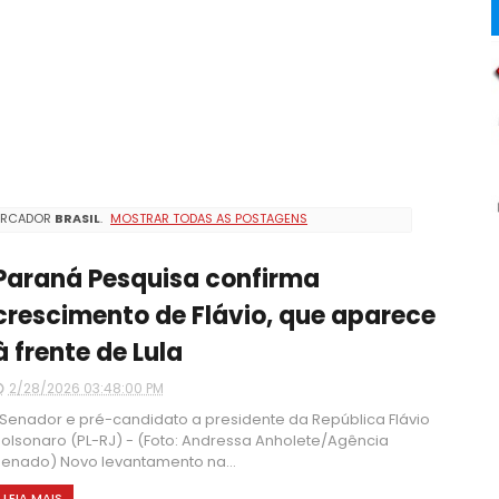
ARCADOR
BRASIL
.
MOSTRAR TODAS AS POSTAGENS
Paraná Pesquisa confirma
crescimento de Flávio, que aparece
à frente de Lula
2/28/2026 03:48:00 PM
enador e pré-candidato a presidente da República Flávio
olsonaro (PL-RJ) - (Foto: Andressa Anholete/Agência
enado) Novo levantamento na...
LEIA MAIS