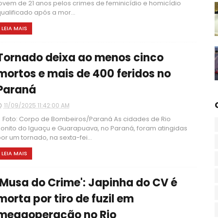
ovem de 21 anos pelos crimes de feminicídio e homicídio
ualificado após a mor...
LEIA MAIS
Tornado deixa ao menos cinco
mortos e mais de 400 feridos no
Paraná
11/09/2025 11:42:00 AM
oto: Corpo de Bombeiros/Paraná As cidades de Rio
onito do Iguaçu e Guarapuava, no Paraná, foram atingidas
or um tornado, na sexta-fei...
LEIA MAIS
'Musa do Crime': Japinha do CV é
morta por tiro de fuzil em
megaoperação no Rio